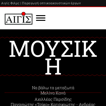
Skip
Αιγίς Φιλμς | Παραγωγή οπτικοακουστικών έργων
to
content
ΜΟΥΣΙΚ
Η
Να βάλω τα μεταξωτά
Μελίνα Κανά
Αχιλλέας Περσίδης
Παναγιώτης «Τσίκο» Κατσικιώτης - Ανδρέας