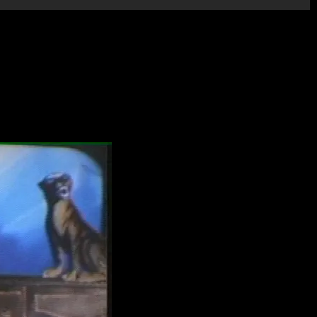
νίκης. ΔΙΑΡΚΕΙΑ 25 min ΕΤΟΣ 2007 ΕΓΧΡΩΜΟ DVCAM
Ζ ΣΠΥΡΟΣ ΚΟΚΚΑΣ/ΓΙΩΡΓΟΣ ΤΣΙΦΤΣΗΣ/ΧΡΙΣΤΙΝΑ
Υ/ΜΑΡΙΑ ΚΕΪΡΟΥΖ/ΜΑΡΑΝ ΜΑΡΕ/ΠΑΝΑΓΙΩΤΗΣ ΒΟΥΖΑΣ
/ΒΙΡΤΖΙΝΙΑ ΓΟΥΛΦ Η ταινία του Γιάννη Λάμπρου
 με την εικαστικό Ελενα Ναβροζίδου, της οποίας το έργο
, την μουσική, την λογοτεχνία και μέσα στα χρόνια και οι
όλου διδακτική ούτε βιογραφική ή αυτοβιογραφική, σχεδόν