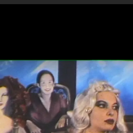
λήνων Σκηνοθετών στο 9ο Φεστιβάλ Ντοκιμαντέρ Θεσσαλο
ΦΩΝΙΤΗΣ/ΑΚΗΣ ΑΠΟΣΤΟΛΙΔΗΣ/ΠΑΝΑΓΙΩΤΗΣ ΒΟΥΖΑΣ ΜΟΝΤΑ
ΡΓΙΟΥ ΜΟΥΣΙΚΗ ΜΑΡΚ ΟΥΓΚΩ ΦΙΝΑΛΙ/ΓΙΑΝΝΗΣ ΧΡΗΣΤΟ
ΠΡΟΥ ΚΕΙΜΕΝΑ ΕΜΜΑΝΟΥΗΛ ΡΟΪΔΗΣ/ΑΝΔΡΕΑΣ ΕΜΠΕΙΡΙΚΟΣ
υλωτή ταινία η οποία ξεκίνησε το 1991 με την γνωριμία του
ασία δύο ανθρώπων της εικόνας που εμπνέονται από τον μύθο
κονται την δεδομένη στιγμή. Είναι μια ταινία αναίτια, καθ