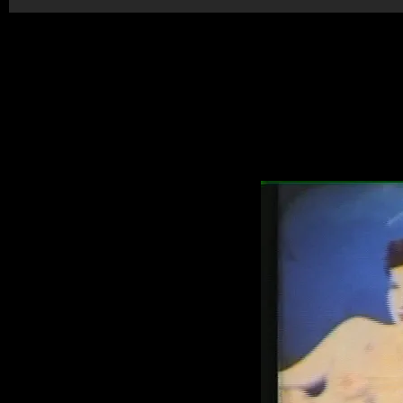
Υβριδικός κινηματογράφος. Συμμετοχή στο πανόραμα Ελ
ΠΑΡΑΓΩΓΗ ΑΙΓΙΣ ΦΙΛΜ Δ. ΦΩΤΟΓΡΑΦΙΑΣ ΓΙΩΡΓΟΣ ΖΑΡΑ
ΑΛΕΠΗ/ΑΜΑΛΙΑ ΠΟΡΛΙΓΚΗ ΗΧΟΛΗΨΙΑ ΠΑΝΑΓΙΩΤΗΣ ΓΕΩ
ΣΕΝΑΡΙΟ ΓΙΑΝΝΗΣ ΛΑΜΠΡΟΥ ΣΚΗΝΟΘΕΣΙΑ ΓΙΑΝΝΗΣ ΛΑΜ
“Εικονοχρονογράφημα ζωγράφου γυναικός”, είναι μια σπονδ
χρονογραφεί όσο αυτό συνεχίζεται. Είναι μια αμοιβαία εργ
δύο αναπτύσσουν την τέχνη με τον τρόπο τους και συνευρίσ
διασκεδαστική με μόνη συνέπεια το ραντεβού τους.
https://eikonoxronografima.wordpress.com/